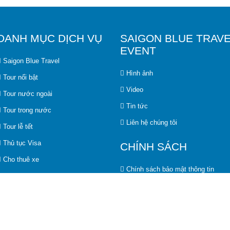
DANH MỤC DỊCH VỤ
SAIGON BLUE TRAVE
EVENT
Saigon Blue Travel
Hình ảnh
Tour nổi bật
Video
Tour nước ngoài
Tin tức
Tour trong nước
Liên hệ chúng tôi
Tour lễ tết
Thủ tục Visa
CHÍNH SÁCH
Cho thuê xe
Chính sách bảo mật thông tin
Vé máy bay
Chính sách đổi trả
Chính sách hỗ trợ khách hàng
Chính sách và quy định chung