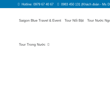
Hotline: 0979 67 40 67
0983 450 131 (Khách đoàn - Ms D
Saigon Blue Travel & Event
Tour Nổi Bật
Tour Nước Ng
Tour Trong Nước