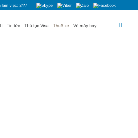
 làm việc: 24/7
Tin tức
Thủ tục Visa
Thuê xe
Vé máy bay