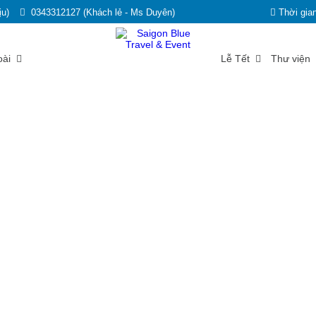
ịu)
0343312127 (Khách lẻ - Ms Duyên)
Thời gian
oài
Lễ Tết
Thư viện
Cho thuê xe
Trang chủ
Cho thuê xe