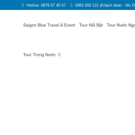
Hotline: 0979 67 40 67
0983 450 131 (Khách đoàn - Ms D
Saigon Blue Travel & Event
Tour Nổi Bật
Tour Nước Ng
Tour Trong Nước
CTY BẢO HIỂM NHÂN T
Trang chủ