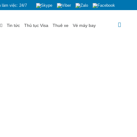
 làm việc: 24/7
Tin tức
Thủ tục Visa
Thuê xe
Vé máy bay
 VŨNG TÀU (23/10/20)
U (23/10/20)