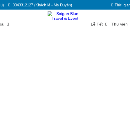
ịu)
0343312127 (Khách lẻ - Ms Duyên)
Thời gian
oài
Lễ Tết
Thư viện
HỌ CATHAY LIFE (HCM10): TOUR
CTY BẢO HIỂM NHÂN THỌ CATHAY LIFE (HCM10): TOUR VŨNG TÀ