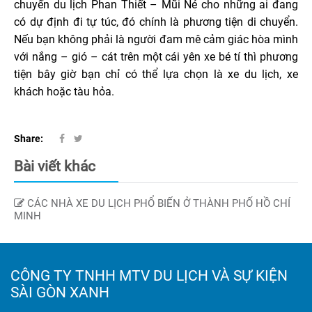
chuyến du lịch Phan Thiết – Mũi Né cho những ai đang
có dự định đi tự túc, đó chính là phương tiện di chuyển.
Nếu bạn không phải là người đam mê cảm giác hòa mình
với nắng – gió – cát trên một cái yên xe bé tí thì phương
tiện bây giờ bạn chỉ có thể lựa chọn là xe du lịch, xe
khách hoặc tàu hỏa.
Share:
Bài viết khác
CÁC NHÀ XE DU LỊCH PHỔ BIẾN Ở THÀNH PHỐ HỒ CHÍ
MINH
CÔNG TY TNHH MTV DU LỊCH VÀ SỰ KIỆN
SÀI GÒN XANH