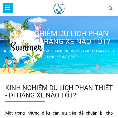
KINH NGHIỆM DU LỊCH PHAN
THIẾT - ĐI HÃNG XE NÀO TỐT?
Trang chủ
Cho thuê xe
KINH NGHIỆM DU LỊCH PHAN THIẾT
- ĐI HÃNG XE NÀO TỐT?
KINH NGHIỆM DU LỊCH PHAN THIẾT
- ĐI HÃNG XE NÀO TỐT?
Một trong những điều cần ưu tiên để chuẩn bị cho