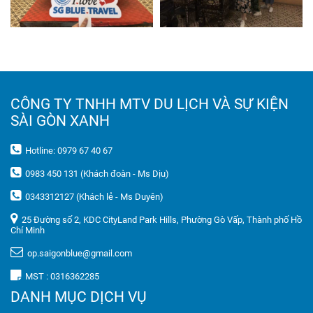
CÔNG TY TNHH MTV DU LỊCH VÀ SỰ KIỆN
SÀI GÒN XANH
Hotline: 0979 67 40 67
0983 450 131 (Khách đoàn - Ms Dịu)
0343312127 (Khách lẻ - Ms Duyên)
25 Đường số 2, KDC CityLand Park Hills, Phường Gò Vấp, Thành phố Hồ
Chí Minh
op.saigonblue@gmail.com
MST : 0316362285
DANH MỤC DỊCH VỤ