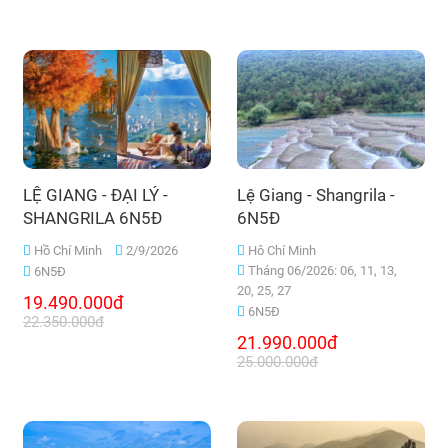
LỆ GIANG - ĐẠI LÝ -
Lệ Giang - Shangrila -
SHANGRILA 6N5Đ
6N5Đ
Hồ Chí Minh
2/9/2026
Hô Chí Minh
Tháng 06/2026: 06, 11, 13,
6N5Đ
20, 25, 27
19.490.000đ
6N5Đ
22.350.000đ
21.990.000đ
25.000.000đ