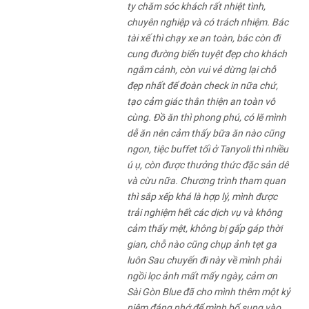
ty chăm sóc khách rất nhiệt tình,
chuyên nghiệp và có trách nhiệm. Bác
tài xế thì chạy xe an toàn, bác còn đi
cung đường biển tuyệt đẹp cho khách
ngắm cảnh, còn vui vẻ dừng lại chỗ
đẹp nhất để đoàn check in nữa chứ,
tạo cảm giác thân thiện an toàn vô
cùng. Đồ ăn thì phong phú, có lẽ mình
dễ ăn nên cảm thấy bữa ăn nào cũng
ngon, tiệc buffet tối ở Tanyoli thì nhiều
ú ụ, còn được thưởng thức đặc sản dê
và cừu nữa. Chương trình tham quan
thì sắp xếp khá là hợp lý, mình được
trải nghiệm hết các dịch vụ và không
cảm thấy mệt, không bị gấp gáp thời
gian, chỗ nào cũng chụp ảnh tẹt ga
luôn Sau chuyến đi này về mình phải
ngồi lọc ảnh mất mấy ngày, cảm ơn
Sài Gòn Blue đã cho mình thêm một kỷ
niệm đáng nhớ để mình bổ sung vào