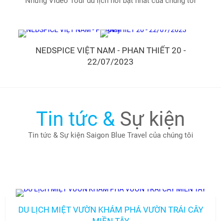
Những Video Tour du lịch nổi bật nhất của chúng tôi
NEDSPICE VIỆT NAM - PHAN THIẾT 20 -
V
22/07/2023
Tin tức &
Sự kiện
Tin tức & Sự kiện Saigon Blue Travel của chúng tôi
DU LỊCH MIỆT VƯỜN KHÁM PHÁ VƯỜN TRÁI CÂY
MIỀN TÂY