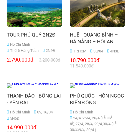
TOUR PHÚ QUÝ 2N2Đ
HUẾ - QUẢNG BÌNH –
ĐÀ NẴNG – HỘI AN
Hô Chí Minh
Thứ 6 Hàng Tuần
2N2Đ
TP.HCM
30/04
4N3Đ
2.790.000đ
10.790.000đ
3.200.000đ
11.540.000đ
THANH ĐẢO - BỒNG LAI
PHÚ QUỐC - HÒN NGỌC
- YÊN ĐÀI
BIỂN ĐÔNG
Hô Chí Minh
09, 16/04
Hô Chí Minh
24/4, 25/4, 26/4 (Lễ Giỗ
5N5Đ
tổ),27/4, 28/4, 29/4,30/4 (Lễ
14.990.000đ
30/4)9/4, 30/4 (