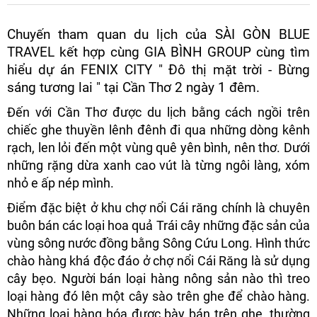
Chuyến tham quan du lịch của SÀI GÒN BLUE
TRAVEL kết hợp cùng GIA BÌNH GROUP cùng tìm
hiểu dự án FENIX CITY " Đô thị mặt trời - Bừng
sáng tương lai " tại Cần Thơ 2 ngày 1 đêm.
Đến với Cần Thơ được du lịch bằng cách ngồi trên
chiếc ghe thuyền lênh đênh đi qua những dòng kênh
rạch, len lỏi đến một vùng quê yên bình, nên thơ. Dưới
những rặng dừa xanh cao vút là từng ngôi làng, xóm
nhỏ e ấp nép mình.
Điểm đặc biệt ở khu chợ nổi Cái răng chính là chuyên
buôn bán các loại hoa quả Trái cây những đặc sản của
vùng sông nước đồng bằng Sông Cứu Long. Hình thức
chào hàng khá độc đáo ở chợ nổi Cái Răng là sử dụng
cây bẹo. Người bán loại hàng nông sản nào thì treo
loại hàng đó lên một cây sào trên ghe để chào hàng.
Những loại hàng hóa được bày bán trên ghe, thường