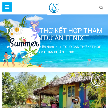
TOUR CẦN THƠ KẾT HỢP THAM
QUAN DỰ ÁN FENIX
Trang chủ
Tour Miền Nam
TOUR CẦN THƠ KẾT HỢP
THAM QUAN DỰ ÁN FENIX