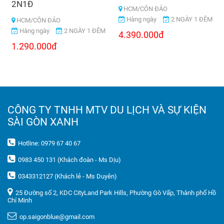
2N1Đ
HCM/CÔN ĐẢO
Hàng ngày
2 NGÀY 1 ĐÊM
HCM/CÔN ĐẢO
Hàng ngày
2 NGÀY 1 ĐÊM
4.390.000đ
1.290.000đ
CÔNG TY TNHH MTV DU LỊCH VÀ SỰ KIỆN
SÀI GÒN XANH
Hotline: 0979 67 40 67
0983 450 131 (Khách đoàn - Ms Dịu)
0343312127 (Khách lẻ - Ms Duyên)
25 Đường số 2, KDC CityLand Park Hills, Phường Gò Vấp, Thành phố Hồ
Chí Minh
op.saigonblue@gmail.com