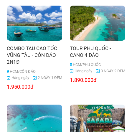
COMBO TÀU CAO TỐC
TOUR PHÚ QUỐC -
VŨNG TÀU - CÔN ĐẢO
CANO 4 ĐẢO
2N1Đ
HCM/PHÚ QUỐC
Hàng ngày
3 NGÀY 2 ĐÊM
HCM/CÔN ĐẢO
Hàng ngày
2 NGÀY 1 ĐÊM
1.890.000đ
1.950.000đ