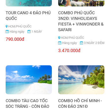
TOUR CANO 4 ĐẢO PHÚ
COMBO PHÚ QUỐC
QUỐC
3N2Đ: VINHOLIDAYS
FIESTA + VINWONDER &
HCM/PHÚ QUỐC
SAFARI
Hàng ngày
1 NGÀY
HCM/PHÚ QUỐC
790.000đ
Hàng ngày
3 NGÀY 2 ĐÊM
3.470.000đ
COMBO TÀU CAO TỐC
COMBO HỒ CHÍ MINH -
SÓC TRĂNG - CÔN ĐẢO
CÔN ĐẢO 2N1Đ