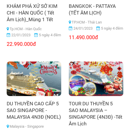
KHÁM PHÁ XỬ SỞ KIM
BANGKOK - PATTAYA
CHI - HÀN QUỐC ( Tết
(TẾT ÂM LỊCH)
Âm Lịch)_Mùng 1 Tết
TP.HCM - Thái Lan
24/01/2023
5 ngày 4 đêm
Tp.HCM - Hàn Quốc
22/01/2023
5 ngày 4 đêm
11.490.000đ
22.990.000đ
DU THUYỀN CAO CẤP 5
TOUR DU THUYỀN 5
SAO SINGAPORE -
SAO MALAYSIA –
MALAYSIA 4N3Đ (NOEL)
SINGAPORE (4N3Đ) -Tết
Âm Lịch
Malaysia - Singapore