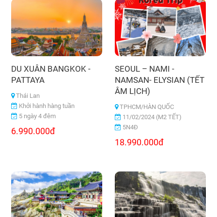
DU XUÂN BANGKOK -
SEOUL – NAMI -
PATTAYA
NAMSAN- ELYSIAN (TẾT
ÂM LỊCH)
Thái Lan
Khởi hành hàng tuần
TPHCM/HÀN QUỐC
5 ngày 4 đêm
11/02/2024 (M2 TẾT)
5N4Đ
6.990.000đ
18.990.000đ