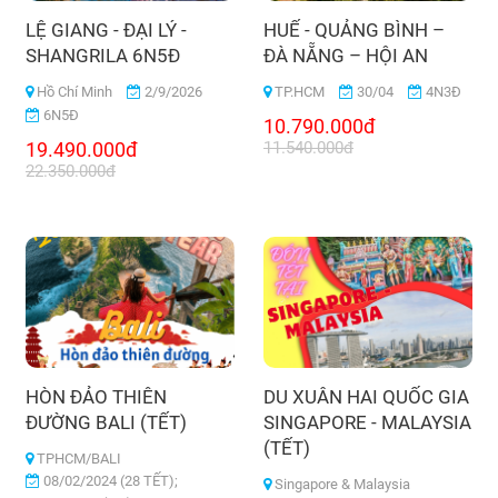
LỆ GIANG - ĐẠI LÝ -
HUẾ - QUẢNG BÌNH –
SHANGRILA 6N5Đ
ĐÀ NẴNG – HỘI AN
Hồ Chí Minh
2/9/2026
TP.HCM
30/04
4N3Đ
6N5Đ
10.790.000đ
19.490.000đ
11.540.000đ
22.350.000đ
HÒN ĐẢO THIÊN
DU XUÂN HAI QUỐC GIA
ĐƯỜNG BALI (TẾT)
SINGAPORE - MALAYSIA
(TẾT)
TPHCM/BALI
08/02/2024 (28 TẾT);
Singapore & Malaysia