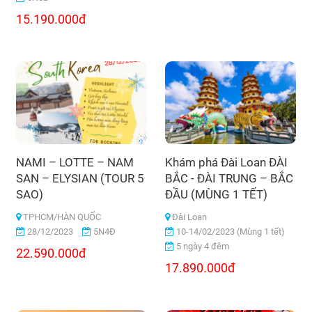
15.190.000đ
NAMI – LOTTE – NAM
Khám phá Đài Loan ĐÀI
SAN – ELYSIAN (TOUR 5
BẮC - ĐÀI TRUNG – BẮC
SAO)
ĐẦU (MÙNG 1 TẾT)
TPHCM/HÀN QUỐC
Đài Loan
28/12/2023
5N4Đ
10-14/02/2023 (Mùng 1 tết)
5 ngày 4 đêm
22.590.000đ
17.890.000đ