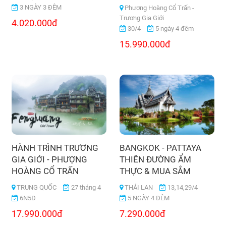
3 NGÀY 3 ĐÊM
Phương Hoàng Cổ Trấn -
Trương Gia Giới
4.020.000đ
30/4
5 ngày 4 đêm
15.990.000đ
HÀNH TRÌNH TRƯƠNG
BANGKOK - PATTAYA
GIA GIỚI - PHƯỢNG
THIÊN ĐƯỜNG ẨM
HOÀNG CỔ TRẤN
THỰC & MUA SẮM
TRUNG QUỐC
27 tháng 4
THÁI LAN
13,14,29/4
6N5Đ
5 NGÀY 4 ĐÊM
17.990.000đ
7.290.000đ