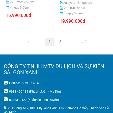
22 – 25/12/2022
Malaysia - Singapore
4 ngày 3 đêm
25-28/01/2023
4 ngày 3 đêm
16.990.000đ
19.990.000đ
«
‹
1
2
›
... 2
CÔNG TY TNHH MTV DU LỊCH VÀ SỰ KIỆN
SÀI GÒN XANH
Hotline: 0979 67 40 67
0983 450 131 (Khách đoàn - Ms Dịu)
0343312127 (Khách lẻ - Ms Duyên)
25 Đường số 2, KDC CityLand Park Hills, Phường Gò Vấp, Thành phố Hồ
Chí Minh