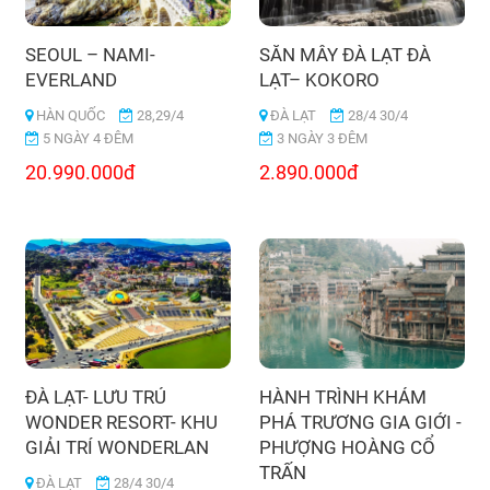
SEOUL – NAMI-
SĂN MÂY ĐÀ LẠT ĐÀ
EVERLAND
LẠT– KOKORO
HÀN QUỐC
28,29/4
ĐÀ LẠT
28/4 30/4
5 NGÀY 4 ĐÊM
3 NGÀY 3 ĐÊM
20.990.000đ
2.890.000đ
ĐÀ LẠT- LƯU TRÚ
HÀNH TRÌNH KHÁM
WONDER RESORT- KHU
PHÁ TRƯƠNG GIA GIỚI -
GIẢI TRÍ WONDERLAN
PHƯỢNG HOÀNG CỔ
TRẤN
ĐÀ LẠT
28/4 30/4