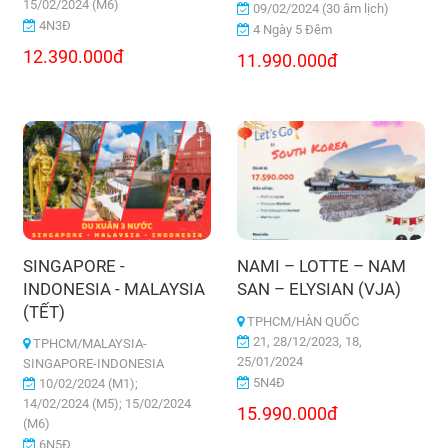
15/02/2024 (M6)
09/02/2024 (30 âm lịch)
4N3Đ
4 Ngày 5 Đêm
12.390.000đ
11.990.000đ
SINGAPORE -
NAMI – LOTTE – NAM
INDONESIA - MALAYSIA
SAN – ELYSIAN (VJA)
(TẾT)
TPHCM/HÀN QUỐC
21, 28/12/2023, 18,
TPHCM/MALAYSIA-
25/01/2024
SINGAPORE-INDONESIA
5N4Đ
10/02/2024 (M1);
14/02/2024 (M5); 15/02/2024
15.990.000đ
(M6)
6N5Đ